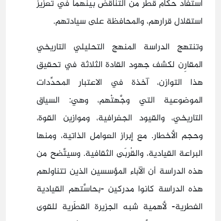
استفاد حكام قطر من التناقض بينهما في تعزيز
استقلال قرارهم، والمحافظة على سيادتهم.
وتنتهج الدراسة المنهج التحليلي التاريخي
المقارِن لكشف جهود القادة الثلاثة في تحقيق
هذا التوازن، آخذة في الاعتبار المحدِّدات
الموضوعية التي وجَّهتْهم، وهي: السياق
التاريخي، والقيود الجغرافية، وموازين القوة،
وحجم الأخطار. مع إبراز العوامل الذاتية، ومنها
البراعة القيادية، والقُربَى الثقافية. وسيتَّضح من
هذه الدراسة أن الآباء المؤسسين الذين تتناولهم
هذه الدراسة كانوا مدركين -بحاسَّتهم القيادية
الفطرية- لأهمية شبه الجزيرة القطَرية للقوى