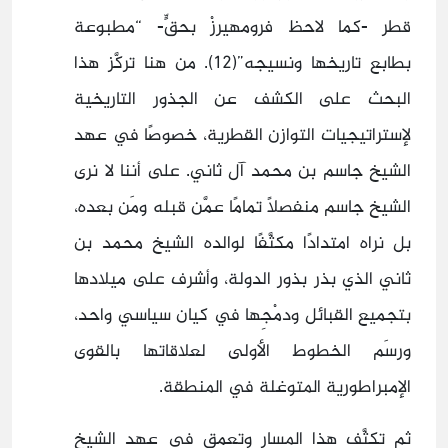
قطر -كما لاحظ فرومهيرزْ بحقٍّ- “مطبوعة
بطابع تاريخها ونسيجه”(12). من هنا تركَّز هذا
البحث على الكشف عن الجذور التاريخية
لإستراتيجيات التوازن القطرية، خصوصًا في عهد
الشيخ جاسم بن محمد آل ثاني. على أننا لا نرى
الشيخ جاسم منفصلًا تمامًا عمَّن قبله ومَن بعده،
بل نراه امتدادًا مكثَّفًا لوالده الشيخ محمد بن
ثاني الذي بذر بذور الدولة، وأشرف على ميلادها
بتجميع القبائل ودمْجِها في كيان سياسي واحد،
ورسَم الخطوط الأولى لعلاقاتها بالقوى
الإمبراطورية المتوغلة في المنطقة.
ثم تكثَّف هذا المسار وتعمق في عهد الشيخ