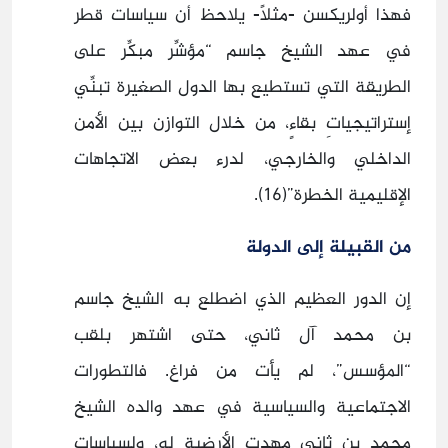
فهذا أولريكسن -مثلًا- يلاحظ أن سياسات قطر
في عهد الشيخ جاسم “مؤشِّر مبكِّر على
الطريقة التي تستطيع بها الدول الصغيرة تبنِّي
إستراتيجياتِ بقاءٍ، من خلال التوازن بين الأمن
الداخلي والخارجي، لدرء بعض الاتجاهات
الإقليمية الخطرة”(16).
من القبيلة إلى الدولة
إن الدور العظيم الذي اضطلع به الشيخ جاسم
بن محمد آل ثاني، حتى اشتهر بلقب
“المؤسس”، لم يأت من فراغ. فالتطورات
الاجتماعية والسياسية في عهد والده الشيخ
محمد بن ثاني مهدت الأرضية له، ولسياسات