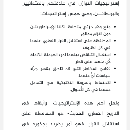
إستراتيجيات التوازن في علاقتهم بالعثمانيين
والبريطانيين، وهي خمس إستراتيجيات:
منح ولاء جزئي متحفظ لكلتا الإمبراطوريتين
دون التزام مطلق.
المحافظة على استقلال القرار القطري عنهما
في كل الظروف.
استغلال التناقض بينهما لدرء الهيمنة الكاملة
لأي منهما على قطر.
تفادي المخاطر التي قد تلحق بقطر جرَّاء
سياسات أيٍّ منهما.
الاحتفاظ بالمرونة التكتيكية في التعامل
معهما في كل الأحوال.
ولعل أهم هذه الإستراتيجيات -وأبقاها في
التاريخ القطري الحديث- هو المحافظة على
استقلال القرار. فهو أمر يضرب بجذوره في