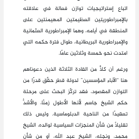
اتباع إستراتيجيات توازن فعالة في علاقته
بالإمبراطوريتين العظيمتين المهيمنتين على
المنطقة في أيامه، وهما الإمبراطورية العثمانية
والإمبراطورية البريطانية، طوال فترة حكمه التي
امتدت نحو خمسة وثلاثين عامًا.
ورغم أن كلًّا من القادة الثلاثة الذين دعوناهم
هنا “الآباء المؤسسين” لدولة قطر حقَّق قدرًا من
التوازن المقصود، فقد تركَّز البحث على مرحلة
حكم الشيخ جاسم لأنها الأطول زمنًا، والأشدُّ
تعقيدًا من الناحية الدبلوماسية. وليس ذلك
تقليلًا من شأن المنجزات السياسية لوالده، الشيخ
محمد، ونجله، الشيخ عبد الله، أو من شأن