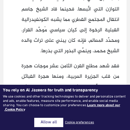
التوازن التي اتَّبعها. فحينما قاد الشيخ جاسم
انتقال المجتمع القطري مما يشبه الكونفيدرالية
القبلية الرخوة إلى كيان سياسي مُوحَّد القرار،
ومحدَّد المعالم، فإنه كان يبني على تراث والده
الشيخ محمد، وينمِّي البذور التي بذرها.
فقد شهد مطلع القرن الثامن عشر موجات هجرة
من قلب الجزيرة العربية، ومنها هجرة القبائل
التي استقرَّت في شبه جزيرة قطر. ومن نتائج
You rely on Al Jazeera for truth and transparency
الهجرة إلى قطر أن هذه القبائل انتقلت من حياة
We use cookies and other tracking technologies to deliver and personalize content
and ads, enable features, measure site performance, and enable social media
sharing. You can choose to customize your preferences.
Learn more about our
البداوة والترحل في الصحراء إلى حياة الاستقرار
Cookie Policy.
الحضري على السواحل، بكل ما يحمله ذلك من
Allow all
Cookie preferences
أنماط عيش وأعراف سياسية غير مألوفة في